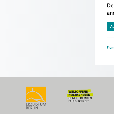
De
an
Ac
Franç